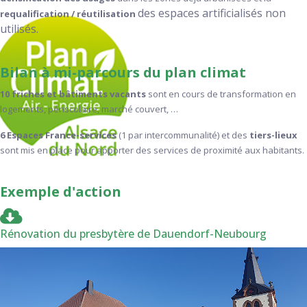
des espaces artificialisés non
requalification / réutilisation
utilisés.
Bilan à mi-parcours du plan climat
10 friches et bâtiments vacants
sont en cours de
transformation en
logements, périscolaire, marché couvert, …
6 Espaces France-services
(1 par intercommunalité) et des
tiers-lieux
sont mis en place pour apporter des services de proximité aux habitants
.
Exemple d'action
Rénovation du presbytère de Dauendorf-Neubourg