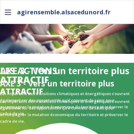
agirensemble.alsacedunord.fr
LES ACTIONS
AXE 3 - Vers un territoire plus
LES ACTIONS
ATTRACTIF
AXE 3 - Vers un territoire plus
ATTRACTIF
Les impératifs des transitions climatiques et énergétiques s’ouvrent
également sur des opportunités qu’il convient de saisir pour
Les impératifs des transitions climatiques et énergétiques s’ouvrent
accompagner la mutation économique du territoire et préserver le
également sur des opportunités qu’il convient de saisir pour
cadre de
vie.
accompagner la mutation économique du territoire et préserver le
cadre de vie.