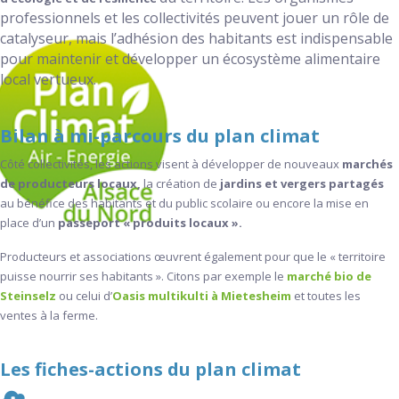
professionnels et les collectivités peuvent jouer un rôle de
catalyseur, mais l’adhésion des habitants est indispensable
pour maintenir et développer un écosystème alimentaire
local vertueux.
Bilan à mi-parcours du plan climat
Côté collectivités, les actions visent à développer de nouveaux
marchés
de producteurs locaux,
la création de
jardins et vergers partagés
au bénéfice des habitants et du public scolaire ou encore la mise en
place d’un
passeport « produits locaux ».
Producteurs et associations œuvrent également pour que le « territoire
puisse nourrir ses habitants ». Citons par exemple le
marché bio de
Steinselz
ou celui d’
Oasis multikulti à Mietesheim
et toutes les
ventes à la ferme
.
Les fiches-actions du plan climat